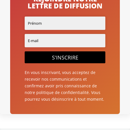
LETTRE DE DIFFUSION
S'INSCRIRE
En vous inscrivant, vous acceptez de
recevoir nos communications et
confirmez avoir pris connaissance de
notre politique de confidentialité. Vous
pourrez vous désinscrire à tout moment.