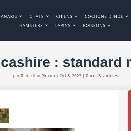
CANARIS
CHATS
CHIENS
COCHONS D’INDE
HAMSTERS
LAPINS
POISSONS
cashire : standard 
par
Redaction Pimam
|
Oct 8, 2023
|
Races & variétés