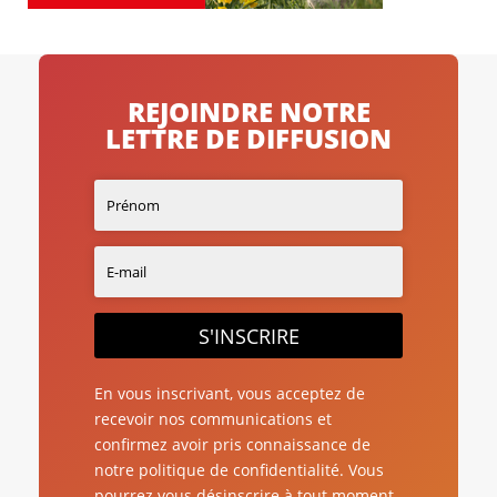
REJOINDRE NOTRE
LETTRE DE DIFFUSION
S'INSCRIRE
En vous inscrivant, vous acceptez de
recevoir nos communications et
confirmez avoir pris connaissance de
notre politique de confidentialité. Vous
pourrez vous désinscrire à tout moment.