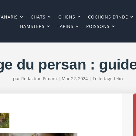
CANARIS
CHATS
CHIENS
COCHONS D’INDE
HAMSTERS
LAPINS
POISSONS
ge du persan : guid
par
Redaction Pimam
|
Mar 22, 2024
|
Toilettage félin