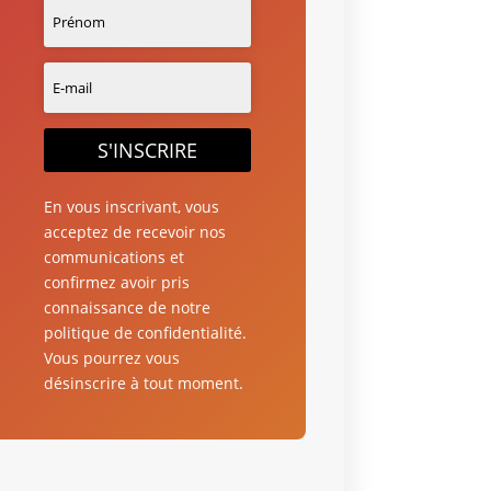
S'INSCRIRE
En vous inscrivant, vous
acceptez de recevoir nos
communications et
confirmez avoir pris
connaissance de notre
politique de confidentialité.
Vous pourrez vous
désinscrire à tout moment.