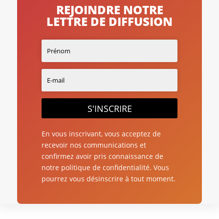
REJOINDRE NOTRE
LETTRE DE DIFFUSION
S'INSCRIRE
En vous inscrivant, vous acceptez de
recevoir nos communications et
confirmez avoir pris connaissance de
notre politique de confidentialité. Vous
pourrez vous désinscrire à tout moment.