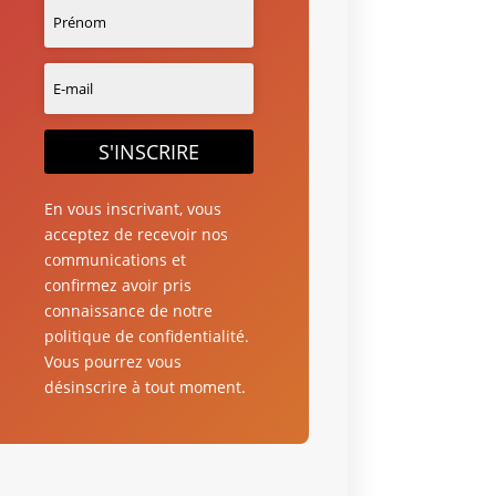
S'INSCRIRE
En vous inscrivant, vous
acceptez de recevoir nos
communications et
confirmez avoir pris
connaissance de notre
politique de confidentialité.
Vous pourrez vous
désinscrire à tout moment.