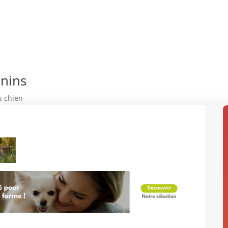
nins
u chien