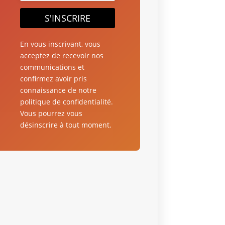
S'INSCRIRE
En vous inscrivant, vous
acceptez de recevoir nos
communications et
confirmez avoir pris
connaissance de notre
politique de confidentialité.
Vous pourrez vous
désinscrire à tout moment.