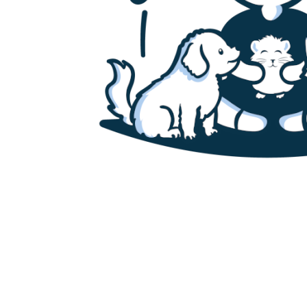
Accueil
Canaris
Chats
Chiens
Cochons d’inde
Furets
Hamsters
Lapins
Poissons