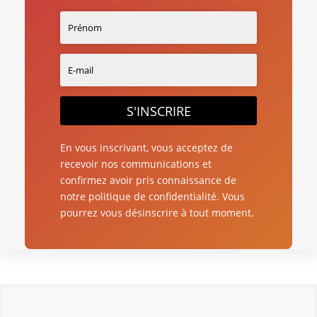
S'INSCRIRE
En vous inscrivant, vous acceptez de
recevoir nos communications et
confirmez avoir pris connaissance de
notre politique de confidentialité. Vous
pourrez vous désinscrire à tout moment.