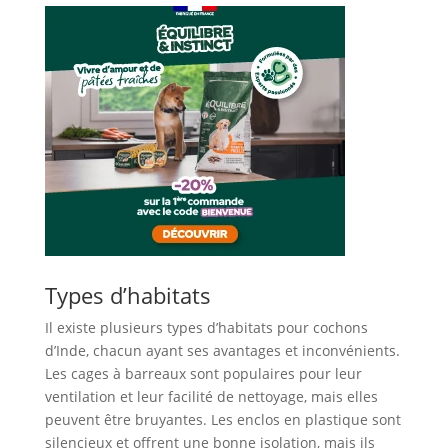
Types d’habitats
Il existe plusieurs types d’habitats pour cochons
d’Inde, chacun ayant ses avantages et inconvénients.
Les cages à barreaux sont populaires pour leur
ventilation et leur facilité de nettoyage, mais elles
peuvent être bruyantes. Les enclos en plastique sont
silencieux et offrent une bonne isolation, mais ils