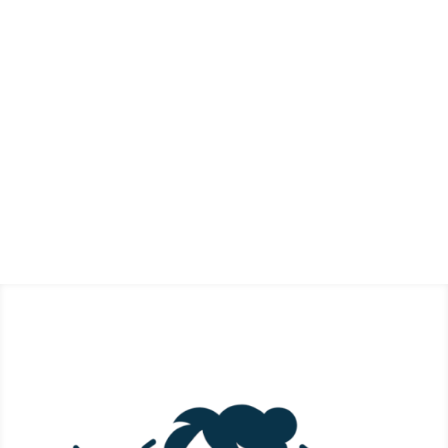
S'inscrire
En vous inscrivant, vous acceptez de recevoir
nos communications et confirmez avoir pris
connaissance de notre politique de
confidentialité. Vous pourrez vous désinscrire
à tout moment.