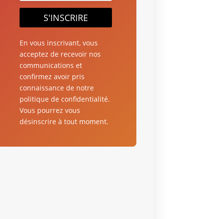
S'INSCRIRE
En vous inscrivant, vous
acceptez de recevoir nos
communications et
confirmez avoir pris
connaissance de notre
politique de confidentialité.
Vous pourrez vous
désinscrire à tout moment.