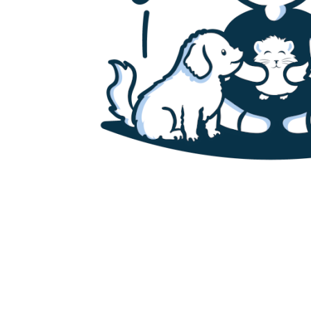
Accueil
Canaris
Chats
Chiens
Cochons d’inde
Furets
Hamsters
Lapins
Poissons