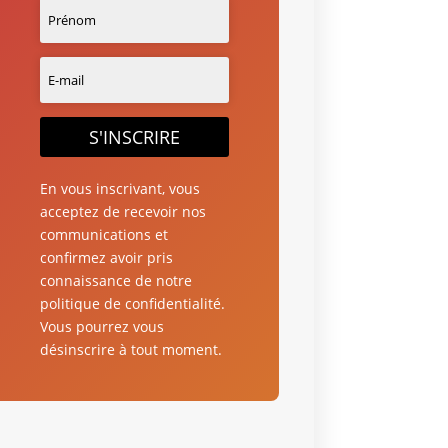
S'INSCRIRE
En vous inscrivant, vous
acceptez de recevoir nos
communications et
confirmez avoir pris
connaissance de notre
politique de confidentialité.
Vous pourrez vous
désinscrire à tout moment.