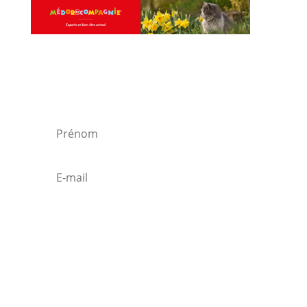
Rejoindre notre lettre de
diffusion
S'inscrire
En vous inscrivant, vous acceptez de recevoir
nos communications et confirmez avoir pris
connaissance de notre politique de