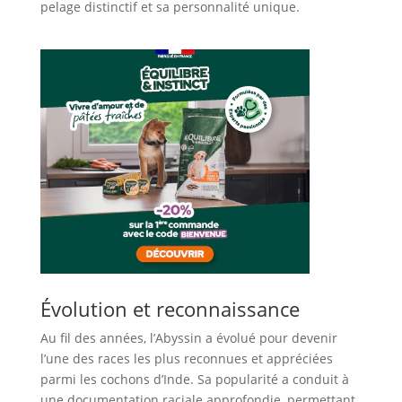
pelage distinctif et sa personnalité unique.
Évolution et reconnaissance
Au fil des années, l’Abyssin a évolué pour devenir
l’une des races les plus reconnues et appréciées
parmi les cochons d’Inde. Sa popularité a conduit à
une documentation raciale approfondie, permettant