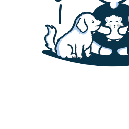
Accueil
Canaris
Chats
Chiens
Cochons d’inde
Furets
Hamsters
Lapins
Poissons