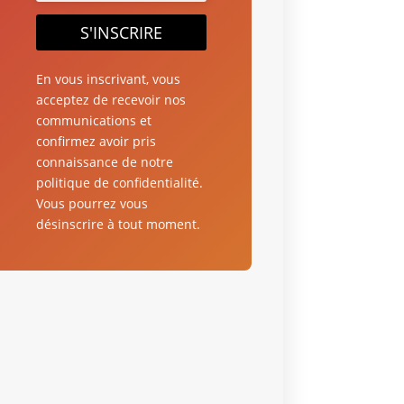
S'INSCRIRE
En vous inscrivant, vous
acceptez de recevoir nos
communications et
confirmez avoir pris
connaissance de notre
politique de confidentialité.
Vous pourrez vous
désinscrire à tout moment.