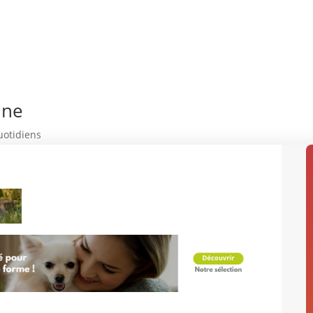
ine
uotidiens